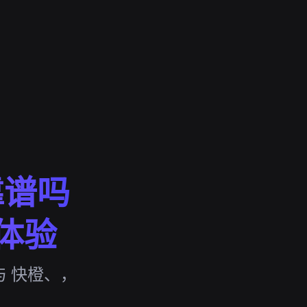
p靠谱吗
畅体验
与 快橙、，
。