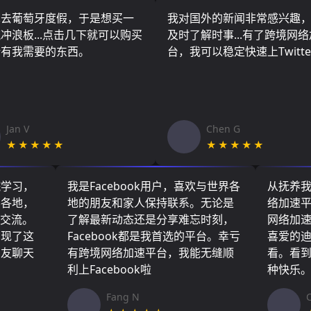
算去葡萄牙度假，于是想买一
我对国外的新闻非常感兴趣
冲浪板...点击几下就可以购买
及时了解时事...有了跨境网
所有我需要的东西。
台，我可以稳定快速上Twitte
Jan V
Chen G
★★★★★
★★★★★
院学习，
我是Facebook用户，喜欢与世界各
从抚养
界各地，
地的朋友和家人保持联系。无论是
络加速
们交流。
了解最新动态还是分享难忘时刻，
网络加
实现了这
Facebook都是我首选的平台。幸亏
喜爱的
朋友聊天
有跨境网络加速平台，我能无缝顺
看。看
利上Facebook啦
种快乐
Fang N