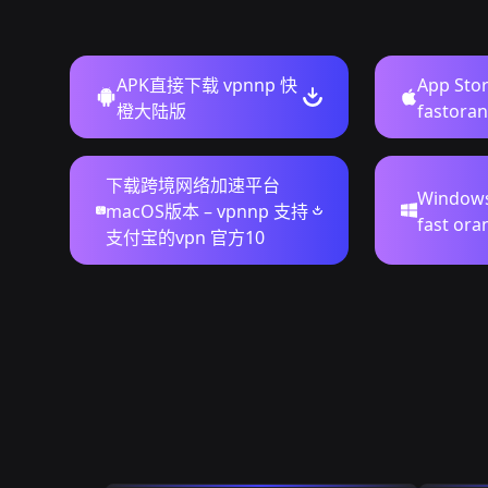
APK直接下载 vpnnp 快
App St
橙大陆版
fastor
下载跨境网络加速平台
Window
macOS版本 – vpnnp 支持
fast o
支付宝的vpn 官方10